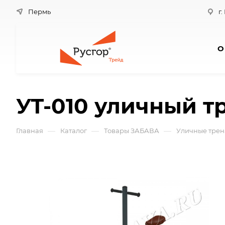
Пермь
г.
О
УТ-010 уличный т
—
—
—
Главная
Каталог
Товары ЗАБАВА
Уличные тре