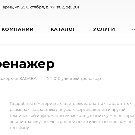
 Пермь, ул. 25 Октября, д. 77, эт. 2, оф. 201
 КОМПАНИИ
КАТАЛОГ
УСЛУГИ
ренажер
—
нажеры от ЗАБАВА
УТ-010 уличный тренажер
Подробнее о материалах, цветовых вариантах, габаритных
размерах, возрастных допусках, сертификации и другой
технической информации вы можете уточнить у менеджеро
оставив заявку, по электронной почте или позвонив нам по
телефону.