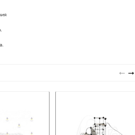
ния
.
а.