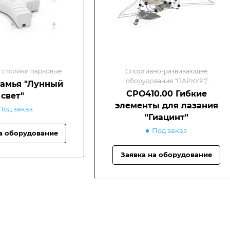
 столики парковые
Спортивно-развивающее
оборудование "ПАРКУР"/
Скамья "Лунный
Оборудование для спортивных
СРО410.00 Гибкие
свет"
площадок
элементы для лазания
Под заказ
"Гиацинт"
Под заказ
а оборудование
Заявка на оборудование