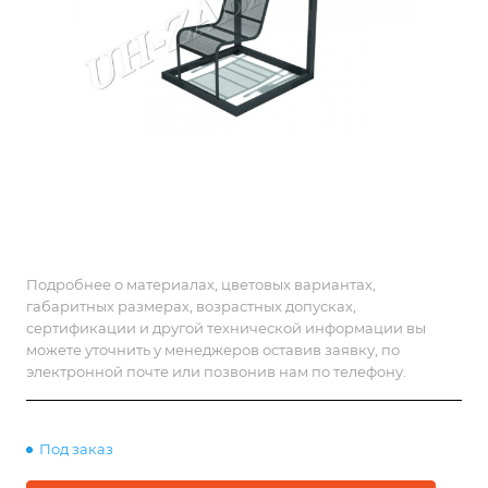
Подробнее о материалах, цветовых вариантах,
габаритных размерах, возрастных допусках,
сертификации и другой технической информации вы
можете уточнить у менеджеров оставив заявку, по
электронной почте или позвонив нам по телефону.
Под заказ