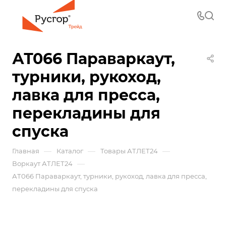
АТ066 Параваркаут,
турники, рукоход,
лавка для пресса,
перекладины для
спуска
—
—
—
Главная
Каталог
Товары АТЛЕТ24
—
Воркаут АТЛЕТ24
АТ066 Параваркаут, турники, рукоход, лавка для пресса,
перекладины для спуска