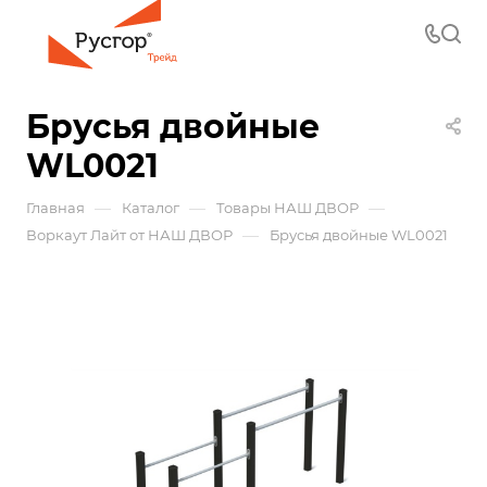
Брусья двойные
WL0021
—
—
—
Главная
Каталог
Товары НАШ ДВОР
—
Воркаут Лайт от НАШ ДВОР
Брусья двойные WL0021