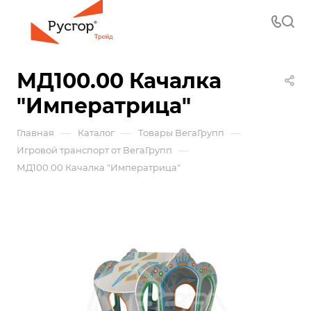
МД100.00 Качалка
"Императрица"
—
—
—
Главная
Каталог
Товары ВегаГрупп
—
Игровой транспорт от ВегаГрупп
МД100.00 Качалка "Императрица"