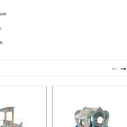
ния
.
а.