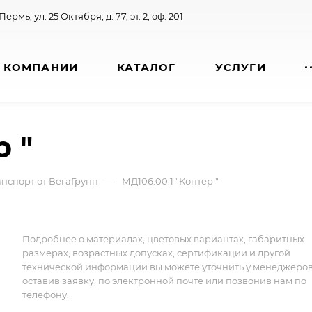
 Пермь, ул. 25 Октября, д. 77, эт. 2, оф. 201
 КОМПАНИИ
КАТАЛОГ
УСЛУГИ
р "
—
нспорт от ВегаГрупп
МД106.00.1 "Коптер "
Подробнее о материалах, цветовых вариантах, габаритных
размерах, возрастных допусках, сертификации и другой
технической информации вы можете уточнить у менеджеро
оставив заявку, по электронной почте или позвонив нам по
телефону.