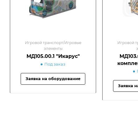
Игровой транспорт/Игровые
Игровой т
элементы
МД105.00.1 "Икарус"
МД103.
комплек
Под заказ
Заявка на оборудование
Заявка н