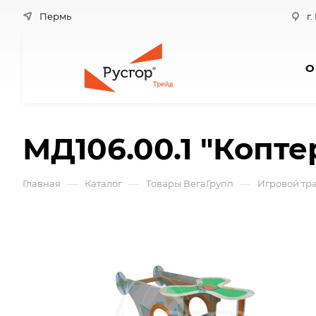
Пермь
г.
О
МД106.00.1 "Копте
—
—
—
Главная
Каталог
Товары ВегаГрупп
Игровой тра