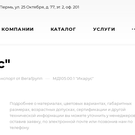
 Пермь, ул. 25 Октября, д. 77, эт. 2, оф. 201
 КОМПАНИИ
КАТАЛОГ
УСЛУГИ
с"
—
нспорт от ВегаГрупп
МД105.00.1 "Икарус"
Подробнее о материалах, цветовых вариантах, габаритных
размерах, возрастных допусках, сертификации и другой
технической информации вы можете уточнить у менеджеро
оставив заявку, по электронной почте или позвонив нам по
телефону.