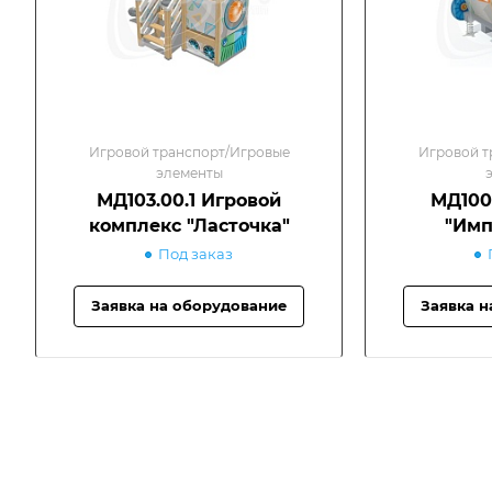
Игровой транспорт/Игровые
Игровой т
элементы
МД103.00.1 Игровой
МД100
комплекс "Ласточка"
"Имп
Под заказ
Заявка на оборудование
Заявка н