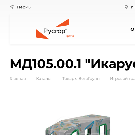
Пермь
г.
О
МД105.00.1 "Икару
—
—
—
Главная
Каталог
Товары ВегаГрупп
Игровой тра