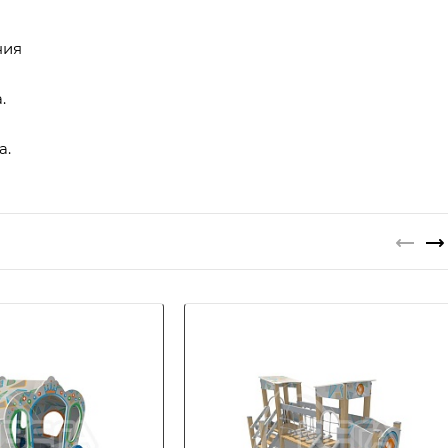
ния
.
а.