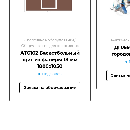
Спортивное оборудование/
Тематическ
Оборудование для спортивных
ДГ059
площадок
АТО102 Баскетбольный
городо
щит из фанеры 18 мм
1800х1050
Под заказ
Заявка н
Заявка на оборудование