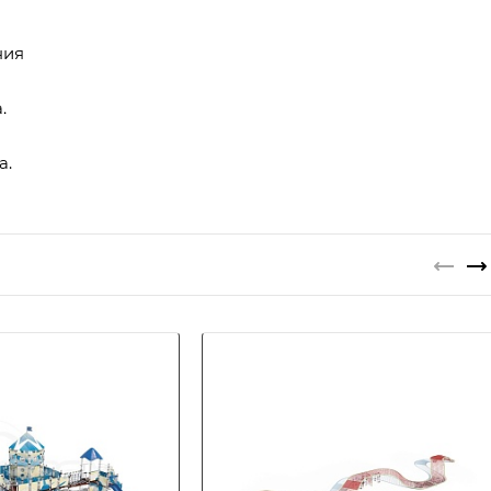
ния
.
а.