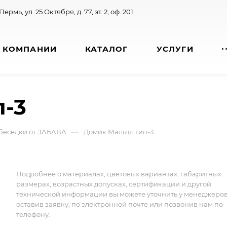
 Пермь, ул. 25 Октября, д. 77, эт. 2, оф. 201
 КОМПАНИИ
КАТАЛОГ
УСЛУГИ
-3
—
беседки от ЗАБАВА
Домик Малыш тип-3
Подробнее о материалах, цветовых вариантах, габаритных
размерах, возрастных допусках, сертификации и другой
технической информации вы можете уточнить у менеджеро
оставив заявку, по электронной почте или позвонив нам по
телефону.