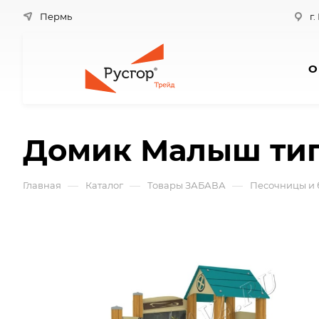
Пермь
г.
О
Домик Малыш тип
—
—
—
Главная
Каталог
Товары ЗАБАВА
Песочницы и 